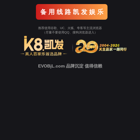
备 用 线 路 凯 发 娱 乐
推荐使用谷歌、UC、火狐、夸客等主流浏览器
（尽量不要使用QQ、搜狗浏览器进入）
EVOBjL.com 品牌沉淀 值得信赖