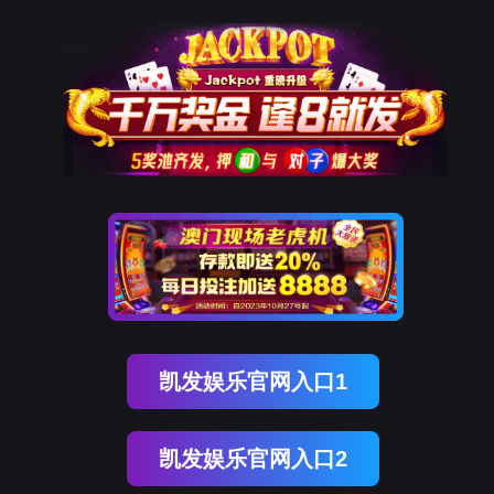
凯发娱乐官网入口1
凯发娱乐官网入口2